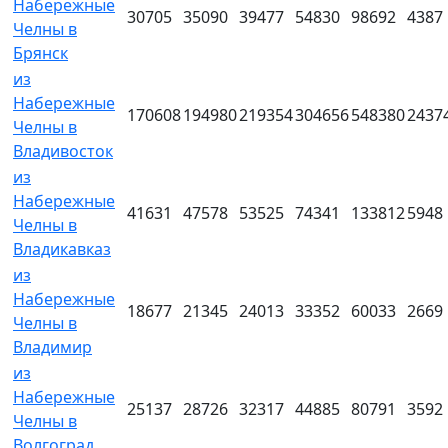
Набережные
30705
35090
39477
54830
98692
4387
Челны в
Брянск
из
Набережные
170608
194980
219354
304656
548380
2437
Челны в
Владивосток
из
Набережные
41631
47578
53525
74341
133812
5948
Челны в
Владикавказ
из
Набережные
18677
21345
24013
33352
60033
2669
Челны в
Владимир
из
Набережные
25137
28726
32317
44885
80791
3592
Челны в
Волгоград