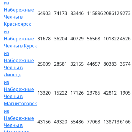
из
Набережные
64903
74173
83446
115896
208612
9273
Челны в
Красноярск
из
Набережные
31678
36204
40729
56568
101822
4526
Челны в Курск
из
Набережные
25009
28581
32155
44657
80383
3574
Челны в
Липецк
из
Набережные
13320
15222
17126
23785
42812
1905
Челны в
Магнитогорск
из
Набережные
43156
49320
55486
77063
138713
6166
Челны в