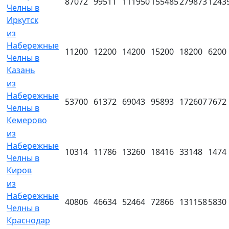
87072
99511
111950
155485
279873
1243
Челны в
Иркутск
из
Набережные
11200
12200
14200
15200
18200
6200
Челны в
Казань
из
Набережные
53700
61372
69043
95893
172607
7672
Челны в
Кемерово
из
Набережные
10314
11786
13260
18416
33148
1474
Челны в
Киров
из
Набережные
40806
46634
52464
72866
131158
5830
Челны в
Краснодар