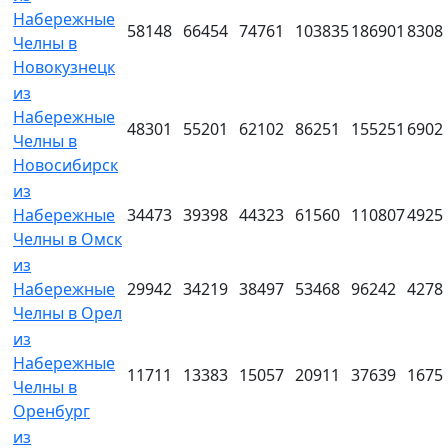
Набережные
58148
66454
74761
103835
186901
8308
Челны в
Новокузнецк
из
Набережные
48301
55201
62102
86251
155251
6902
Челны в
Новосибирск
из
Набережные
34473
39398
44323
61560
110807
4925
Челны в Омск
из
Набережные
29942
34219
38497
53468
96242
4278
Челны в Орел
из
Набережные
11711
13383
15057
20911
37639
1675
Челны в
Оренбург
из