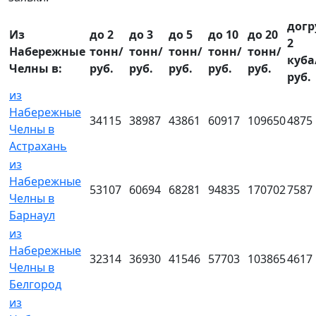
догр
Из
до 2
до 3
до 5
до 10
до 20
2
Набережные
тонн/
тонн/
тонн/
тонн/
тонн/
куба
Челны в:
руб.
руб.
руб.
руб.
руб.
руб.
из
Набережные
34115
38987
43861
60917
109650
4875
Челны в
Астрахань
из
Набережные
53107
60694
68281
94835
170702
7587
Челны в
Барнаул
из
Набережные
32314
36930
41546
57703
103865
4617
Челны в
Белгород
из