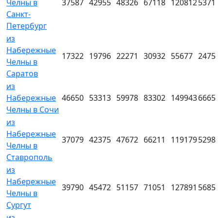
Челны в
37587
42955
48326
67118
120812
5371
Санкт-
Петербург
из
Набережные
17322
19796
22271
30932
55677
2475
Челны в
Саратов
из
Набережные
46650
53313
59978
83302
149943
6665
Челны в Сочи
из
Набережные
37079
42375
47672
66211
119179
5298
Челны в
Ставрополь
из
Набережные
39790
45472
51157
71051
127891
5685
Челны в
Сургут
из