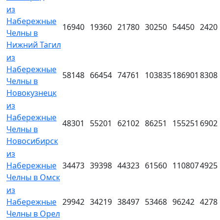
из
Набережные
16940
19360
21780
30250
54450
2420
Челны в
Нижний Тагил
из
Набережные
58148
66454
74761
103835
186901
8308
Челны в
Новокузнецк
из
Набережные
48301
55201
62102
86251
155251
6902
Челны в
Новосибирск
из
Набережные
34473
39398
44323
61560
110807
4925
Челны в Омск
из
Набережные
29942
34219
38497
53468
96242
4278
Челны в Орел