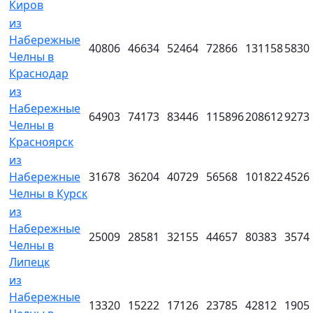
Киров
из
Набережные
40806
46634
52464
72866
131158
5830
Челны в
Краснодар
из
Набережные
64903
74173
83446
115896
208612
9273
Челны в
Красноярск
из
Набережные
31678
36204
40729
56568
101822
4526
Челны в Курск
из
Набережные
25009
28581
32155
44657
80383
3574
Челны в
Липецк
из
Набережные
13320
15222
17126
23785
42812
1905