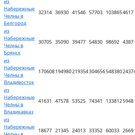
из
Набережные
32314
36930
41546
57703
103865
4617
Челны в
Белгород
из
Набережные
30705
35090
39477
54830
98692
4387
Челны в
Брянск
из
Набережные
170608
194980
219354
304656
548380
2437
Челны в
Владивосток
из
Набережные
41631
47578
53525
74341
133812
5948
Челны в
Владикавказ
из
Набережные
18677
21345
24013
33352
60033
2669
Челны в