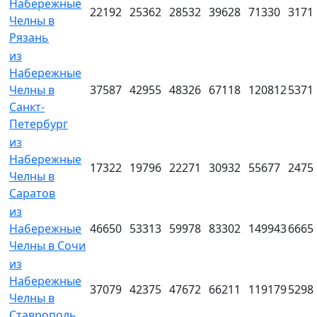
Набережные
22192
25362
28532
39628
71330
3171
Челны в
Рязань
из
Набережные
Челны в
37587
42955
48326
67118
120812
5371
Санкт-
Петербург
из
Набережные
17322
19796
22271
30932
55677
2475
Челны в
Саратов
из
Набережные
46650
53313
59978
83302
149943
6665
Челны в Сочи
из
Набережные
37079
42375
47672
66211
119179
5298
Челны в
Ставрополь