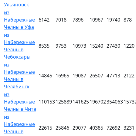
Ульяновск
из
Набережные
6142
7018
7896
10967
19740
878
Челны в Уфа
из
Набережные
8535
9753
10973
15240
27430
1220
Челны в
Чебоксары
из
Набережные
14845
16965
19087
26507
47713
2122
Челны в
Челябинск
из
Набережные
110153
125889
141625
196702
354063
1573
Челны в Чита
из
Набережные
22615
25846
29077
40385
72692
3231
Челны в