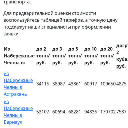
транспорта.
Для предварительной оценки стоимости
воспользуйтесь таблицей тарифов, а точную цену
подскажут наши специалисты при оформлении
заявки.
догр
Из
до 2
до 3
до 5
до 10
до 20
2
Набережные
тонн/
тонн/
тонн/
тонн/
тонн/
куба
Челны в:
руб.
руб.
руб.
руб.
руб.
руб.
из
Набережные
34115
38987
43861
60917
109650
4875
Челны в
Астрахань
из
Набережные
53107
60694
68281
94835
170702
7587
Челны в
Барнаул