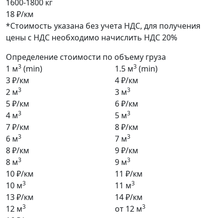
1600-1800 кг
18 ₽/км
*Стоимость указана без учета НДС, для получения
цены с НДС необходимо начислить НДС 20%
Определение стоимости по объему груза
3
3
1 м
(min)
1.5 м
(min)
3 ₽/км
4 ₽/км
3
3
2 м
3 м
5 ₽/км
6 ₽/км
3
3
4 м
5 м
7 ₽/км
8 ₽/км
3
3
6 м
7 м
8 ₽/км
9 ₽/км
3
3
8 м
9 м
10 ₽/км
11 ₽/км
3
3
10 м
11 м
13 ₽/км
14 ₽/км
3
3
12 м
от 12 м