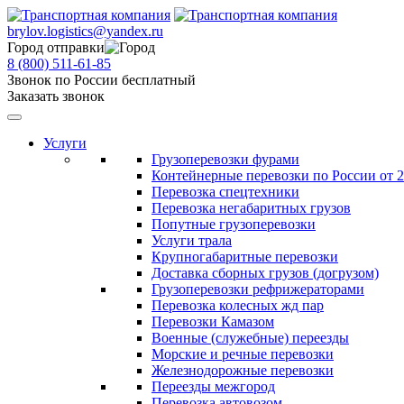
brylov.logistics@yandex.ru
Город отправки
8 (800) 511-61-85
Звонок по России бесплатный
Заказать звонок
Услуги
Грузоперевозки фурами
Контейнерные перевозки по России от 2
Перевозка спецтехники
Перевозка негабаритных грузов
Попутные грузоперевозки
Услуги трала
Крупногабаритные перевозки
Доставка сборных грузов (догрузом)
Грузоперевозки рефрижераторами
Перевозка колесных жд пар
Перевозки Камазом
Военные (служебные) переезды
Морские и речные перевозки
Железнодорожные перевозки
Переезды межгород
Перевозка автовозом