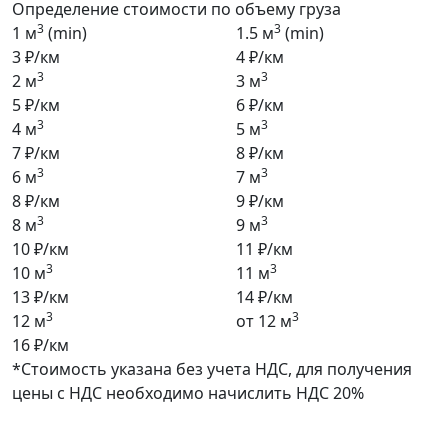
Определение стоимости по объему груза
3
3
1 м
(min)
1.5 м
(min)
3 ₽/км
4 ₽/км
3
3
2 м
3 м
5 ₽/км
6 ₽/км
3
3
4 м
5 м
7 ₽/км
8 ₽/км
3
3
6 м
7 м
8 ₽/км
9 ₽/км
3
3
8 м
9 м
10 ₽/км
11 ₽/км
3
3
10 м
11 м
13 ₽/км
14 ₽/км
3
3
12 м
от 12 м
16 ₽/км
*Стоимость указана без учета НДС, для получения
цены с НДС необходимо начислить НДС 20%