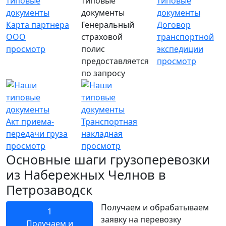
Карта партнера
Генеральный
Договор
ООО
страховой
транспортной
просмотр
полис
экспедиции
предоставляется
просмотр
по запросу
Акт приема-
Транспортная
передачи груза
накладная
просмотр
просмотр
Основные шаги грузоперевозки
из Набережных Челнов в
Петрозаводск
Получаем и обрабатываем
1
заявку на перевозку
Получаем и