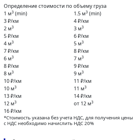
Определение стоимости по объему груза
3
3
1 м
(min)
1.5 м
(min)
3 ₽/км
4 ₽/км
3
3
2 м
3 м
5 ₽/км
6 ₽/км
3
3
4 м
5 м
7 ₽/км
8 ₽/км
3
3
6 м
7 м
8 ₽/км
9 ₽/км
3
3
8 м
9 м
10 ₽/км
11 ₽/км
3
3
10 м
11 м
13 ₽/км
14 ₽/км
3
3
12 м
от 12 м
16 ₽/км
*Стоимость указана без учета НДС, для получения цены
с НДС необходимо начислить НДС 20%