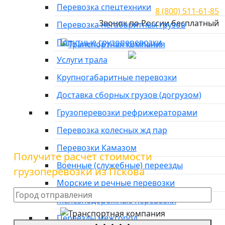
Перевозка спецтехники
8 (800) 511-61-85
Звонок по России бесплатный
Перевозка негабаритных грузов
Попутные грузоперевозки
Город отправки
Услуги трала
Крупногабаритные перевозки
Грузоперевозки
Доставка сборных грузов (догрузом)
Набережные Челны - Псков
Грузоперевозки рефрижераторами
Перевозка колесных жд пар
Перевозки Камазом
Получите расчет стоимости
Военные (служебные) переезды
грузоперевозки из Пскова
Морские и речные перевозки
Железнодорожные перевозки
Переезды межгород