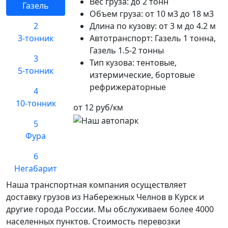
Вес груза:
до 2 тонн
Газель
Объем груза:
от 10 м3 до 18 м3
2
Длина по кузову:
от 3 м до 4.2 м
3-тонник
Автотранспорт:
Газель 1 тонна,
Газель 1.5-2 тонны
3
Тип кузова:
тентовые,
5-тонник
изтермические, бортовые
рефрижераторные
4
10-тонник
от 12 руб/км
5
Фура
6
Негабарит
Наша транспортная компания осуществляет
доставку грузов из Набережных Челнов в Курск и
другие города России. Мы обслуживаем более 4000
населенных пунктов. Стоимость перевозки