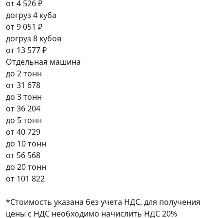
от
4 526 ₽
догруз 4 куба
от
9 051 ₽
догруз 8 кубов
от
13 577 ₽
Отдельная машина
до 2 тонн
от
31 678
до 3 тонн
от
36 204
до 5 тонн
от
40 729
до 10 тонн
от
56 568
до 20 тонн
от
101 822
*Стоимость указана без учета НДС, для получения
цены с НДС необходимо начислить НДС 20%