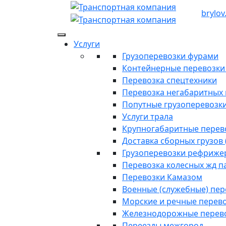
brylov
Услуги
Грузоперевозки фурами
Контейнерные перевозки п
Перевозка спецтехники
Перевозка негабаритных 
Попутные грузоперевозк
Услуги трала
Крупногабаритные перев
Доставка сборных грузов 
Грузоперевозки рефриже
Перевозка колесных жд п
Перевозки Камазом
Военные (служебные) пе
Морские и речные перев
Железнодорожные перев
Переезды межгород