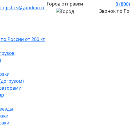
Город отправки
8 (800
.logistics@yandex.ru
Звонок по Р
о России от 200 кг
грузов
и
озки
(догрузом)
раторами
ар
реезды
озки
озки