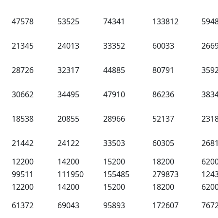
47578
53525
74341
133812
594
21345
24013
33352
60033
266
28726
32317
44885
80791
359
30662
34495
47910
86236
383
18538
20855
28966
52137
231
21442
24122
33503
60305
268
12200
14200
15200
18200
620
99511
111950
155485
279873
124
12200
14200
15200
18200
620
61372
69043
95893
172607
767