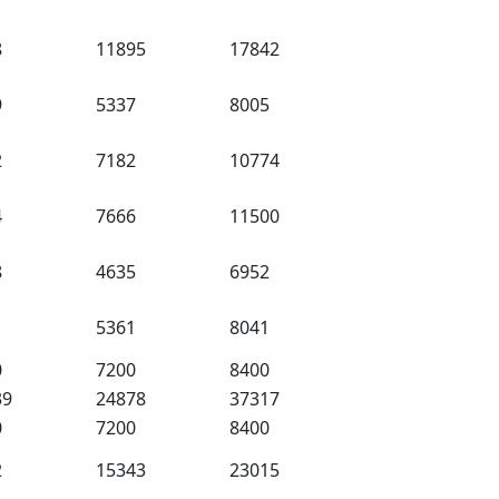
8
11895
17842
9
5337
8005
2
7182
10774
4
7666
11500
8
4635
6952
1
5361
8041
0
7200
8400
39
24878
37317
0
7200
8400
2
15343
23015