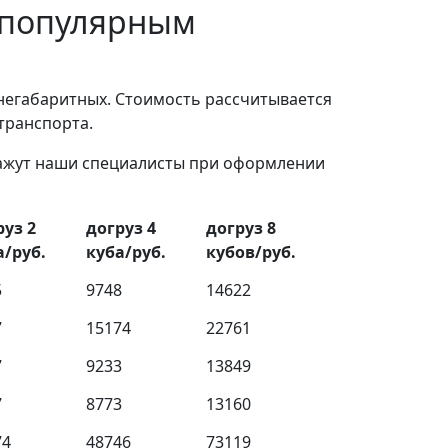
 популярным
негабаритных. Стоимость рассчитывается
 транспорта.
кажут наши специалисты при оформлении
руз 2
догруз 4
догруз 8
а/руб.
куба/руб.
кубов/руб.
5
9748
14622
7
15174
22761
7
9233
13849
7
8773
13160
74
48746
73119