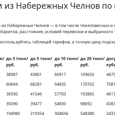
и из Набережных Челнов по
 из Набережных Челнов — в том числе тяжеловесных и 
габаритов, расстояния, условий перевозки и выбранного
воспользуйтесь таблицей тарифов, а точную цену подс
н/
до 3 тонн/
до 5 тонн/
до 10 тонн/
до 20 тонн/
дог
руб.
руб.
руб.
руб.
куб
38987
43861
60917
109650
487
60694
68281
94835
170702
758
36930
41546
57703
103865
461
35090
39477
54830
98692
438
194980
219354
304656
548380
243