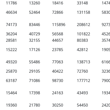
11786
13260
18416
33148
147
46634
52464
72866
131158
583
74173
83446
115896
208612
927
36204
40729
56568
101822
452
28581
32155
44657
80383
357
15222
17126
23785
42812
190
49320
55486
77063
138713
616
25870
29105
40422
72760
323
63187
71086
98730
177712
790
15464
17398
24163
43493
193
19360
21780
30250
54450
242