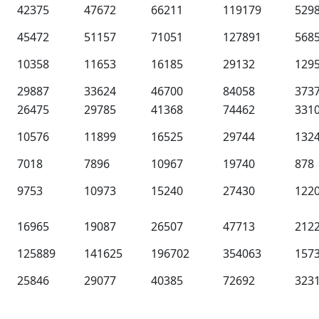
42375
47672
66211
119179
529
45472
51157
71051
127891
568
10358
11653
16185
29132
129
29887
33624
46700
84058
373
26475
29785
41368
74462
331
10576
11899
16525
29744
132
7018
7896
10967
19740
878
9753
10973
15240
27430
122
16965
19087
26507
47713
212
125889
141625
196702
354063
157
25846
29077
40385
72692
323