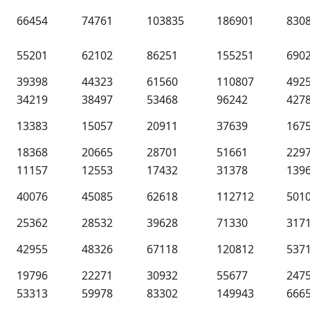
66454
74761
103835
186901
830
55201
62102
86251
155251
690
39398
44323
61560
110807
492
34219
38497
53468
96242
427
13383
15057
20911
37639
167
18368
20665
28701
51661
229
11157
12553
17432
31378
139
40076
45085
62618
112712
501
25362
28532
39628
71330
317
42955
48326
67118
120812
537
19796
22271
30932
55677
247
53313
59978
83302
149943
666